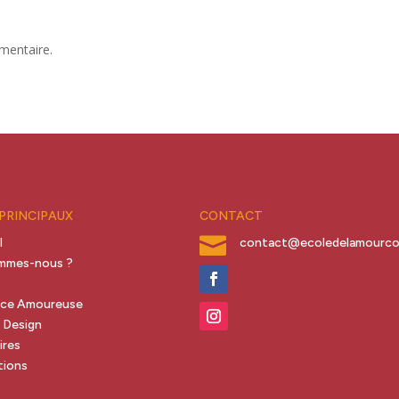
mentaire.
 PRINCIPAUX
CONTACT

l
contact@ecoledelamourcon
ommes-nous ?
s
nce Amoureuse
 Design
ires
tions