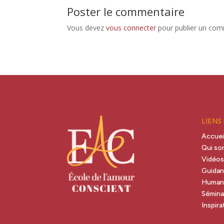
Poster le commentaire
Vous devez
vous connecter
pour publier un com
LIENS
Accuei
Qui s
Vidéo
Guida
Human
Sémina
Inspira