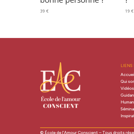
39
€
19
€
LIENS
Accuei
Qui s
Vidéo
Guida
Human
Sémina
Inspira
© École de l’Amour Conscient – Tous droits rés