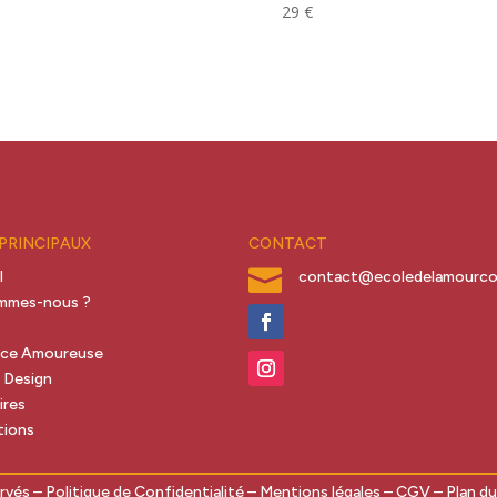
29
€
 PRINCIPAUX
CONTACT

l
contact@ecoledelamourcon
ommes-nous ?
s
nce Amoureuse
 Design
ires
tions
ervés –
Politique de Confidentialité
–
Mentions légales
–
CGV
–
Plan du