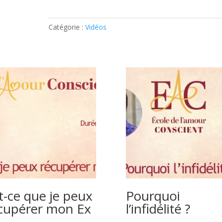
ce
qu'on
dit
Catégorie :
Vidéos
à
quelqu'un
quand
on
lui
dit
qu'on
l'aime
?
t-ce que je peux
Pourquoi
cupérer mon Ex
l’infidélité ?