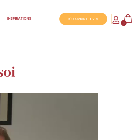

S
INSPIRATIONS
DÉCOUVRIR LE LIVRE
0
soi